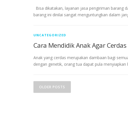
Bisa dikatakan, layanan jasa pengiriman barang dap
barang ini dinilai sangat menguntungkan dalam jang
UNCATEGORIZED
Cara Mendidik Anak Agar Cerdas 
Anak yang cerdas merupakan dambaan bagi semua 
dengan genetik, orang tua dapat pula menyiapkan 
P
OLDER POSTS
o
s
t
s