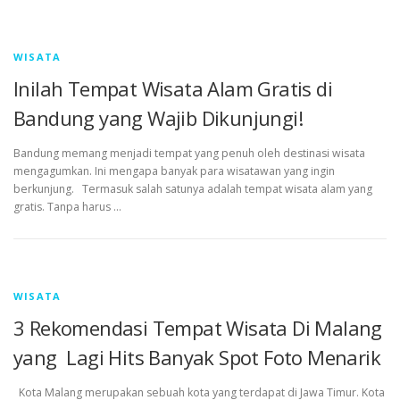
WISATA
Inilah Tempat Wisata Alam Gratis di
Bandung yang Wajib Dikunjungi!
Bandung memang menjadi tempat yang penuh oleh destinasi wisata
mengagumkan. Ini mengapa banyak para wisatawan yang ingin
berkunjung. Termasuk salah satunya adalah tempat wisata alam yang
gratis. Tanpa harus …
WISATA
3 Rekomendasi Tempat Wisata Di Malang
yang Lagi Hits Banyak Spot Foto Menarik
Kota Malang merupakan sebuah kota yang terdapat di Jawa Timur. Kota