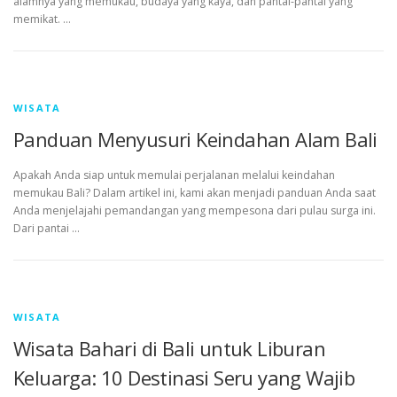
alamnya yang memukau, budaya yang kaya, dan pantai-pantai yang
memikat. …
WISATA
Panduan Menyusuri Keindahan Alam Bali
Apakah Anda siap untuk memulai perjalanan melalui keindahan
memukau Bali? Dalam artikel ini, kami akan menjadi panduan Anda saat
Anda menjelajahi pemandangan yang mempesona dari pulau surga ini.
Dari pantai …
WISATA
Wisata Bahari di Bali untuk Liburan
Keluarga: 10 Destinasi Seru yang Wajib