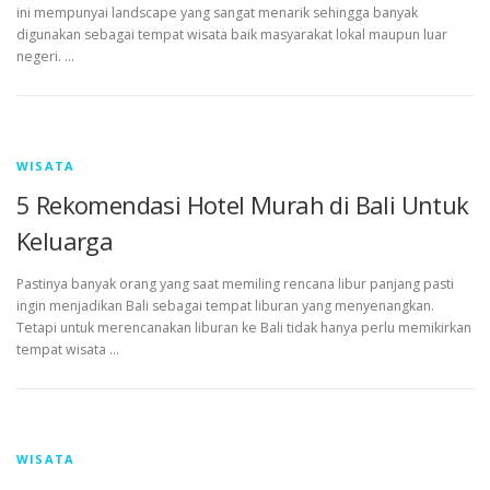
ini mempunyai landscape yang sangat menarik sehingga banyak
digunakan sebagai tempat wisata baik masyarakat lokal maupun luar
negeri. …
WISATA
5 Rekomendasi Hotel Murah di Bali Untuk
Keluarga
Pastinya banyak orang yang saat memiling rencana libur panjang pasti
ingin menjadikan Bali sebagai tempat liburan yang menyenangkan.
Tetapi untuk merencanakan liburan ke Bali tidak hanya perlu memikirkan
tempat wisata …
WISATA