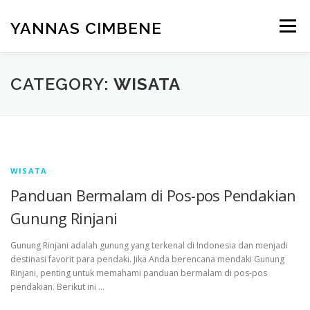
Skip
to
YANNAS CIMBENE
Menu
content
CARA
GAYA HIDUP
ISLAM
KESEHATAN
CATEGORY:
WISATA
MAKANAN
PENDIDIKAN
RUMAH
WISATA
TEKNOLOGI
UMUM
WISATA
Panduan Bermalam di Pos-pos Pendakian
Gunung Rinjani
Gunung Rinjani adalah gunung yang terkenal di Indonesia dan menjadi
destinasi favorit para pendaki. Jika Anda berencana mendaki Gunung
Rinjani, penting untuk memahami panduan bermalam di pos-pos
pendakian. Berikut ini …