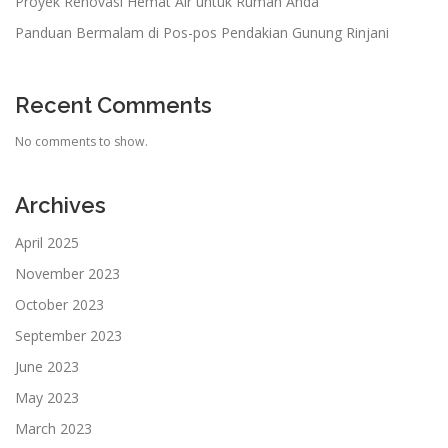
Proyek Renovasi Hemat Air untuk Rumah Anda
Panduan Bermalam di Pos-pos Pendakian Gunung Rinjani
Recent Comments
No comments to show.
Archives
April 2025
November 2023
October 2023
September 2023
June 2023
May 2023
March 2023