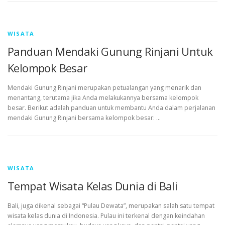
WISATA
Panduan Mendaki Gunung Rinjani Untuk
Kelompok Besar
Mendaki Gunung Rinjani merupakan petualangan yang menarik dan
menantang, terutama jika Anda melakukannya bersama kelompok
besar. Berikut adalah panduan untuk membantu Anda dalam perjalanan
mendaki Gunung Rinjani bersama kelompok besar: …
WISATA
Tempat Wisata Kelas Dunia di Bali
Bali, juga dikenal sebagai “Pulau Dewata”, merupakan salah satu tempat
wisata kelas dunia di Indonesia. Pulau ini terkenal dengan keindahan