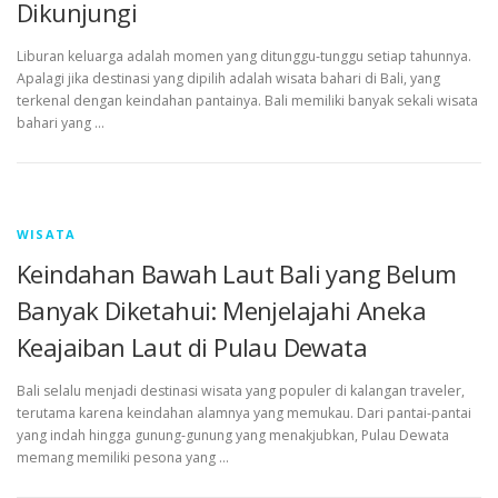
Dikunjungi
Liburan keluarga adalah momen yang ditunggu-tunggu setiap tahunnya.
Apalagi jika destinasi yang dipilih adalah wisata bahari di Bali, yang
terkenal dengan keindahan pantainya. Bali memiliki banyak sekali wisata
bahari yang …
WISATA
Keindahan Bawah Laut Bali yang Belum
Banyak Diketahui: Menjelajahi Aneka
Keajaiban Laut di Pulau Dewata
Bali selalu menjadi destinasi wisata yang populer di kalangan traveler,
terutama karena keindahan alamnya yang memukau. Dari pantai-pantai
yang indah hingga gunung-gunung yang menakjubkan, Pulau Dewata
memang memiliki pesona yang …