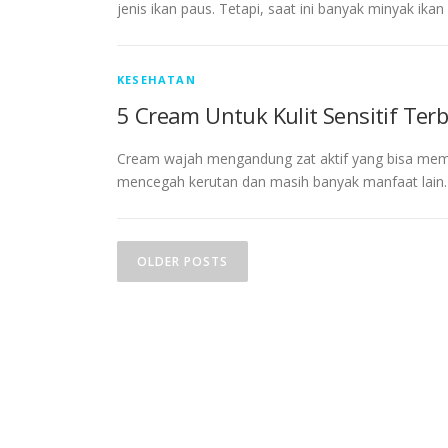
jenis ikan paus. Tetapi, saat ini banyak minyak ika
KESEHATAN
5 Cream Untuk Kulit Sensitif Terb
Cream wajah mengandung zat aktif yang bisa memb
mencegah kerutan dan masih banyak manfaat lain. Say
P
OLDER POSTS
o
s
t
s
n