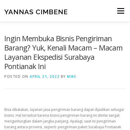
Skip
to
YANNAS CIMBENE
Menu
content
CARA
GAYA HIDUP
ISLAM
KESEHATAN
Ingin Membuka Bisnis Pengiriman
Barang? Yuk, Kenali Macam – Macam
Layanan Ekspedisi Surabaya
MAKANAN
PENDIDIKAN
RUMAH
Pontianak Ini
POSTED ON
TEKNOLOGI
APRIL 21, 2022
UMUM
BY
WISATA
MIKE
Bisa dikatakan, layanan jasa pengiriman barang dapat dijadikan sebagai
bisnis. Hal tersebut karena bisnis pengiriman barang ini dinilai sangat
menguntungkan dalam jangka panjang. Apalagi, saat ini pengiriman
barang antara provinsi, seperti: pengiriman paket Surabaya Pontianak