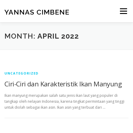
Skip
to
YANNAS CIMBENE
Menu
content
CARA
GAYA HIDUP
ISLAM
KESEHATAN
MONTH:
APRIL 2022
MAKANAN
PENDIDIKAN
RUMAH
UNCATEGORIZED
TEKNOLOGI
UMUM
WISATA
Ciri-Ciri dan Karakteristik Ikan Manyung
Ikan manyung merupakan salah satu jenis ikan laut yang populer di
tangkap oleh nelayan Indonesia, karena tingkat permintaan yang tinggi
untuk diolah sebagai ikan asin. Ikan asin yang terbuat dari …