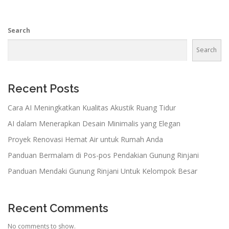
s
n
Search
a
v
Search
i
g
a
Recent Posts
t
Cara AI Meningkatkan Kualitas Akustik Ruang Tidur
i
AI dalam Menerapkan Desain Minimalis yang Elegan
o
n
Proyek Renovasi Hemat Air untuk Rumah Anda
Panduan Bermalam di Pos-pos Pendakian Gunung Rinjani
Panduan Mendaki Gunung Rinjani Untuk Kelompok Besar
Recent Comments
No comments to show.