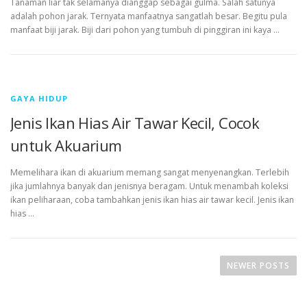
Tanaman liar tak selamanya dianggap sebagai gulma. Salah satunya
adalah pohon jarak. Ternyata manfaatnya sangatlah besar. Begitu pula
manfaat biji jarak. Biji dari pohon yang tumbuh di pinggiran ini kaya …
GAYA HIDUP
Jenis Ikan Hias Air Tawar Kecil, Cocok
untuk Akuarium
Memelihara ikan di akuarium memang sangat menyenangkan. Terlebih
jika jumlahnya banyak dan jenisnya beragam. Untuk menambah koleksi
ikan peliharaan, coba tambahkan jenis ikan hias air tawar kecil. Jenis ikan
hias …
P
o
NEWER POSTS
s
t