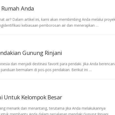
uk Rumah Anda
t air? Dalam artikel ini, kami akan membimbing Anda melalui proye
gidentifikasi kebiasaan pemborosan air dan menerapkan …
ndakian Gunung Rinjani
nesia dan menjadi destinasi favorit para pendaki. Jika Anda berencan
panduan bermalam di pos-pos pendakian. Berikut ini …
i Untuk Kelompok Besar
ang menarik dan menantang, terutama jika Anda melakukannya
 untuk membantu Anda dalam perjalanan mendaki Gunung Rinjani