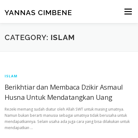
Skip
to
YANNAS CIMBENE
Menu
content
CARA
GAYA HIDUP
ISLAM
KESEHATAN
CATEGORY:
ISLAM
MAKANAN
PENDIDIKAN
RUMAH
ISLAM
TEKNOLOGI
UMUM
WISATA
Berikhtiar dan Membaca Dzikir Asmaul
Husna Untuk Mendatangkan Uang
Rezeki memang sudah diatur oleh Allah SWT untuk masing umatnya.
Namun bukan berarti manusia sebagai umatnya tidak berusaha untuk
mendapatkannya. Selain usaha ada juga cara yang bisa dilakukan untuk
mendapatkan …