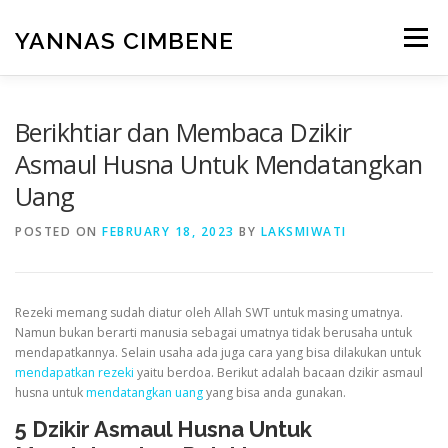
Skip
to
YANNAS CIMBENE
Menu
content
CARA
GAYA HIDUP
ISLAM
KESEHATAN
Berikhtiar dan Membaca Dzikir
Asmaul Husna Untuk Mendatangkan
Uang
MAKANAN
PENDIDIKAN
RUMAH
POSTED ON
FEBRUARY 18, 2023
BY
LAKSMIWATI
TEKNOLOGI
UMUM
WISATA
Rezeki memang sudah diatur oleh Allah SWT untuk masing umatnya.
Namun bukan berarti manusia sebagai umatnya tidak berusaha untuk
mendapatkannya. Selain usaha ada juga cara yang bisa dilakukan untuk
mendapatkan rezeki
yaitu berdoa. Berikut adalah bacaan dzikir asmaul
husna untuk
mendatangkan uang
yang bisa anda gunakan.
5 Dzikir Asmaul Husna Untuk