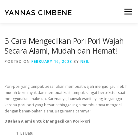
Skip
to
YANNAS CIMBENE
Menu
content
CARA
GAYA HIDUP
ISLAM
KESEHATAN
3 Cara Mengecilkan Pori Pori Wajah
Secara Alami, Mudah dan Hemat!
MAKANAN
PENDIDIKAN
RUMAH
POSTED ON
FEBRUARY 16, 2023
BY
NEIL
TEKNOLOGI
UMUM
WISATA
Pori-pori yang tampak besar akan membuat wajah menjadi jauh lebih
mudah berminyak dan membuat kulit tampak sangat bertekstur saat
menggunakan make up. Karenanya, banyak wanita yang terganggu
karena pori-pori yang besar sehingga ingin membuatnya mengecil
dengan bahan-bahan alami. Bagaimana caranya?
3 Bahan Alami untuk Mengecilkan Pori-Pori
Es Batu