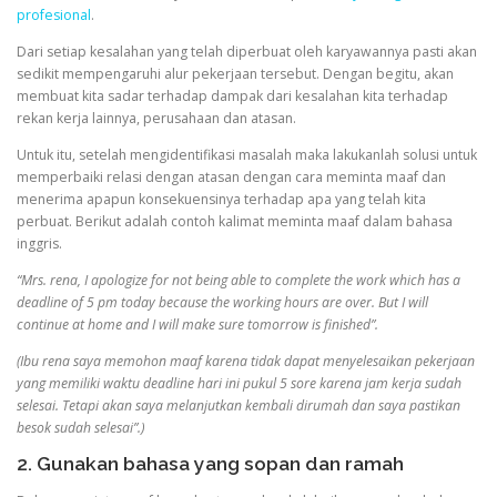
profesional
.
Dari setiap kesalahan yang telah diperbuat oleh karyawannya pasti akan
sedikit mempengaruhi alur pekerjaan tersebut. Dengan begitu, akan
membuat kita sadar terhadap dampak dari kesalahan kita terhadap
rekan kerja lainnya, perusahaan dan atasan.
Untuk itu, setelah mengidentifikasi masalah maka lakukanlah solusi untuk
memperbaiki relasi dengan atasan dengan cara meminta maaf dan
menerima apapun konsekuensinya terhadap apa yang telah kita
perbuat. Berikut adalah contoh kalimat meminta maaf dalam bahasa
inggris.
“Mrs. rena, I apologize for not being able to complete the work which has a
deadline of 5 pm today because the working hours are over. But I will
continue at home and I will make sure tomorrow is finished”.
(Ibu rena saya memohon maaf karena tidak dapat menyelesaikan pekerjaan
yang memiliki waktu deadline hari ini pukul 5 sore karena jam kerja sudah
selesai. Tetapi akan saya melanjutkan kembali dirumah dan saya pastikan
besok sudah selesai”.)
2. Gunakan bahasa yang sopan dan ramah