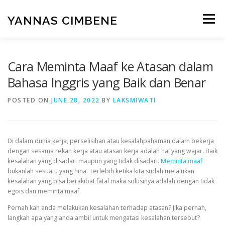
Skip
to
YANNAS CIMBENE
Menu
content
CARA
GAYA HIDUP
ISLAM
KESEHATAN
Cara Meminta Maaf ke Atasan dalam
Bahasa Inggris yang Baik dan Benar
MAKANAN
PENDIDIKAN
RUMAH
POSTED ON
JUNE 28, 2022
BY
LAKSMIWATI
TEKNOLOGI
UMUM
WISATA
Di dalam dunia kerja, perselisihan atau kesalahpahaman dalam bekerja
dengan sesama rekan kerja atau atasan kerja adalah hal yang wajar. Baik
kesalahan yang disadari maupun yang tidak disadari.
Meminta maaf
bukanlah sesuatu yang hina. Terlebih ketika kita sudah melalukan
kesalahan yang bisa berakibat fatal maka solusinya adalah dengan tidak
egois dan meminta maaf.
Pernah kah anda melakukan kesalahan terhadap atasan? Jika pernah,
langkah apa yang anda ambil untuk mengatasi kesalahan tersebut?